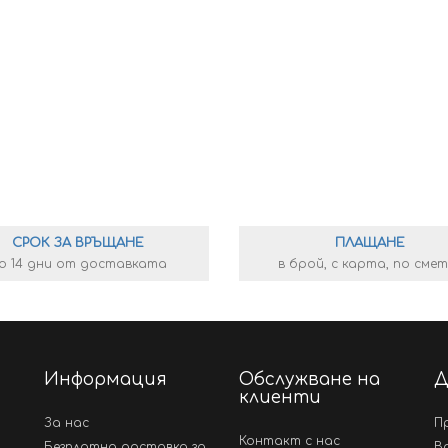
СРОК ЗА ВРЪЩАНЕ
ПЛАЩАНЕ
о 14 дни от доставката
в брой, с карта, по сме
Информация
Обслужване на
Д
клиенти
За нас
П
Контакт с нас
Безплатна доставка за
В