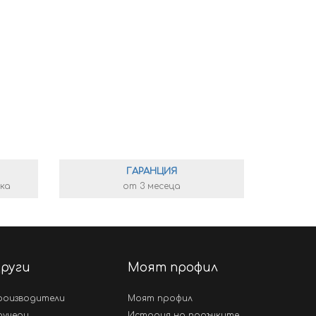
ГАРАНЦИЯ
тка
от 3 месеца
руги
Моят профил
роизводители
Моят профил
аучери
История на поръчките