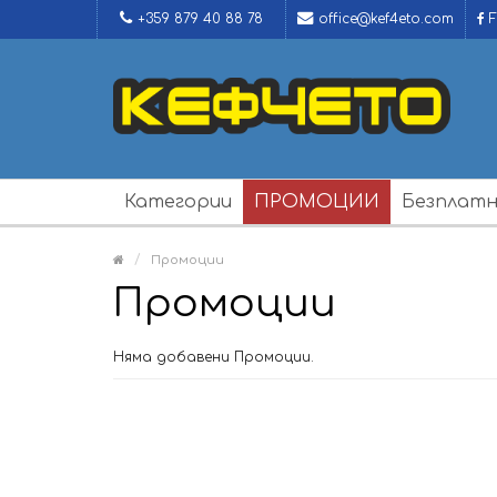
+359 879 40 88 78
office@kef4eto.com
F
Категории
ПРОМОЦИИ
Безплатн
Промоции
Промоции
Няма добавени Промоции.