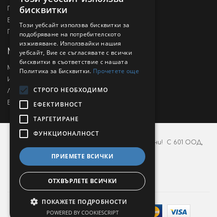
бисквитки
Производители
Ваучери
Този уебсайт използва бисквитки за
Промоции
подобряване на потребителското
изживяване. Използвайки нашия
Моят профил
уебсайт, Вие се съгласявате с всички
бисквитки в съответствие с нашата
Моят профил
Политика за Бисквитки.
Прочетете още
История на поръчките
СТРОГО НЕОБХОДИМО
Любими продукти
Бюлетин
ЕФЕКТИВНОСТ
ТАРГЕТИРАНЕ
ФУНКЦИОНАЛНОСТ
©2024 Kef4eto.com, Всички права са запазени! С 601 ООД,
ЕИК 207158019
ПРИЕМЕТЕ ВСИЧКИ
ОТХВЪРЛЕТЕ ВСИЧКИ
ПОКАЖЕТЕ ПОДРОБНОСТИ
POWERED BY COOKIESCRIPT